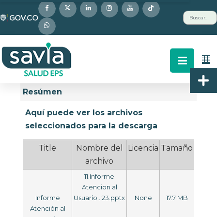
Nota:
Buscar
este
sitio
web
incluye
un
Descripción
Buscar
Arriba
sistema
Resúmen
de
accesibilidad.
Aquí puede ver los archivos
seleccionados para la descarga
Title
Nombre del
Licencia
Tamaño
archivo
11.Informe
Atencion al
Informe
Usuario...23.pptx
None
17.7 MB
Atención al