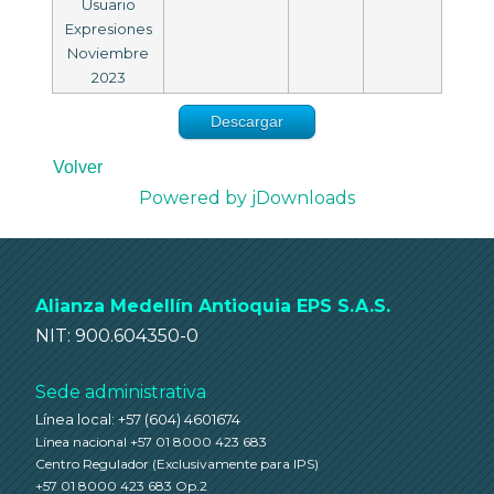
Usuario
Expresiones
Noviembre
2023
Descargar
Volver
Powered by jDownloads
Alianza Medellín Antioquia EPS S.A.S.
NIT: 900.604350-0
Sede administrativa
Línea local: +57 (604) 4601674
Línea nacional +57 01 8000 423 683
Centro Regulador
(Exclusivamente para IPS)
+57 01 8000 423 683 Op.2