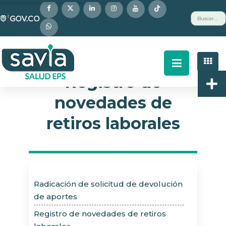
Nota:
Buscar
este
sitio
web
incluye
un
Registro de
sistema
novedades de
de
accesibilidad.
retiros laborales
Radicación de solicitud de devolución
de aportes
Registro de novedades de retiros