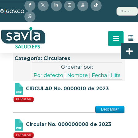
Nota:
Buscar
este
sitio
web
incluye
un
Descripción
Buscar
Arriba
sistema
Categoría: Circulares
de
Ordenar por:
accesibilidad.
Por defecto
|
Nombre
|
Fecha
|
Hits
CIRCULAR No. 0000010 de 2023
POPULAR
Descargar
Circular No. 000000008 de 2023
POPULAR