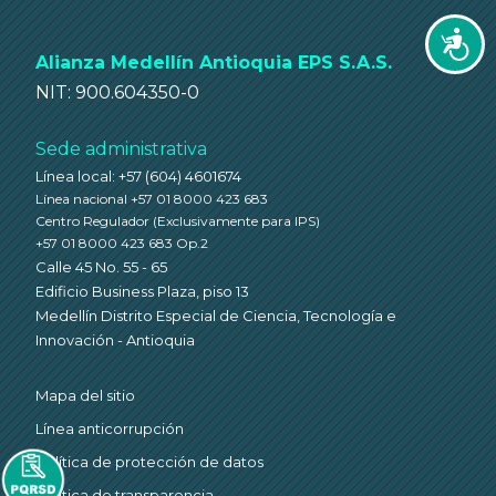
Accesi
Alianza Medellín Antioquia EPS S.A.S.
NIT: 900.604350-0
Sede administrativa
Línea local: +57 (604) 4601674
Línea nacional +57 01 8000 423 683
Centro Regulador
(Exclusivamente para IPS)
+57 01 8000 423 683 Op.2
Calle 45 No. 55 - 65
Edificio Business Plaza, piso 13
Medellín Distrito Especial de Ciencia, Tecnología e
Innovación - Antioquia
Mapa del sitio
Línea anticorrupción
Política de protección de datos
Política de transparencia