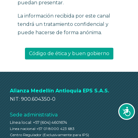
puedan presentar.
La información recibida por este canal
tendrá un tratamiento confidencial y
puede hacerse de forma anónima.
Código de ética y buen gobierno
Alianza Medellín Antioquia EPS S.A.S.
NIT: 900.604350-0
Accesi
Sede administrativa
Línea local: +57 (604) 4601674
Línea nacional +57 01 8000 423 683
Centro Regulador
(Exclusivamente para IPS)