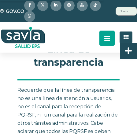
Nota:
Buscar
este
sitio
web
incluye
un
Línea de
sistema
transparencia
de
accesibilidad.
Recuerde que la línea de transparencia
no es una línea de atención a usuarios,
no es el canal para la recepción de
PQRSF, ni un canal para la realización de
otros trámites administrativos. Cabe
aclarar que todos las PQRSF se deben