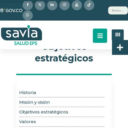
Nota:
Buscar
este
sitio
web
incluye
un
Objetivos
sistema
estratégicos
de
accesibilidad.
Historia
Misión y visión
Objetivos estratégicos
Valores