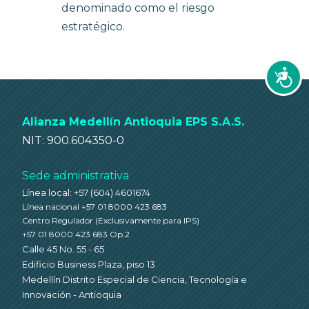
denominado como el riesgo
estratégico.
Accesi
Alianza Medellín Antioquia EPS S.A.S.
NIT: 900.604350-0
Sede administrativa
Línea local: +57 (604) 4601674
Línea nacional +57 01 8000 423 683
Centro Regulador
(Exclusivamente para IPS)
+57 01 8000 423 683 Op.2
Calle 45 No. 55 - 65
Edificio Business Plaza, piso 13
Medellín Distrito Especial de Ciencia, Tecnología e
Innovación - Antioquia