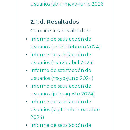
usuarios (abril-mayo-junio 2026)
2.1.d. Resultados
Conoce los resultados:
Informe de satisfacción de
usuarios (enero-febrero 2024)
Informe de satisfacción de
usuarios (marzo-abril 2024)
Informe de satisfacción de
usuarios (mayo-junio 2024)
Informe de satisfacción de
usuarios (julio-agosto 2024)
Informe de satisfacción de
usuarios (septiembre-octubre
2024)
Informe de satisfacción de