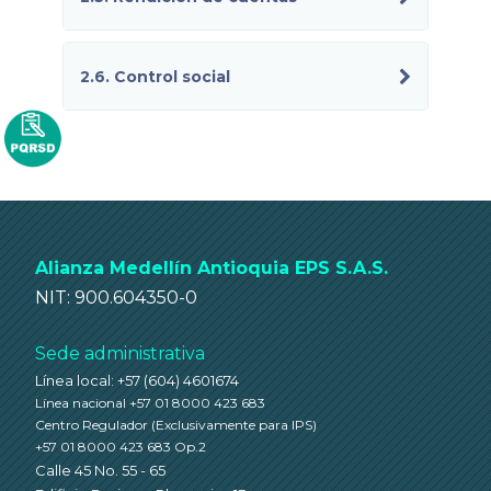
2.6. Control social
Alianza Medellín Antioquia EPS S.A.S.
NIT: 900.604350-0
Sede administrativa
Línea local: +57 (604) 4601674
Línea nacional +57 01 8000 423 683
Centro Regulador
(Exclusivamente para IPS)
+57 01 8000 423 683 Op.2
Calle 45 No. 55 - 65