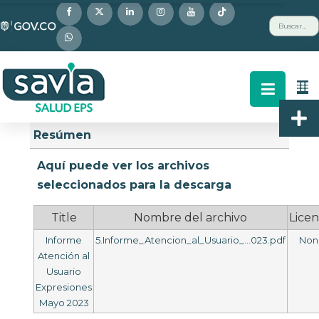
Nota:
Buscar
este
sitio
web
incluye
un
Descripción
Buscar
Arriba
sistema
Resúmen
de
accesibilidad.
Aquí puede ver los archivos
seleccionados para la descarga
Title
Nombre del archivo
Licen
Informe
5.Informe_Atencion_al_Usuario_...023.pdf
Non
Atención al
Usuario
Expresiones
Mayo 2023