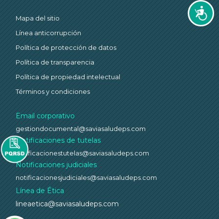
Accesi
Mapa del sitio
Línea anticorrupción
Política de protección de datos
Política de transparencia
Política de propiedad intelectual
Términos y condiciones
Email corporativo
gestiondocumental@saviasaludeps.com
Notificaciones de tutelas
notificacionestutelas@saviasaludeps.com
Notificaciones judiciales
notificacionesjudiciales@saviasaludeps.com
Línea de Ética
lineaetica@saviasaludeps.com